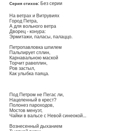
: Без серии
Серия стихов
На ветрах и Витрувиях
Город Петра,
А для вольного ветра
Дворец - конура:
Эрмитажи, паласы, палаццо.
Петропавловка шпилем
Пальпирует сплин,
Карнавальною маской
Торчит равеллин,
Ров застыл,
Как улыбка паяца.
Под Петром не Пегас ли,
Нацеленный в крест?
Полонез пароходов,
Мостов менуэт,
Чайки в вальсе с Невой синеокой...
Вознесенный дыханием