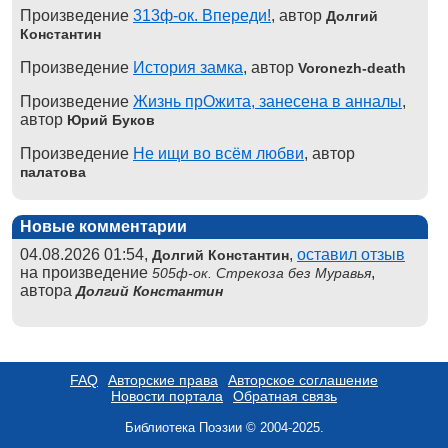
Произведение
313ф-ок. Впереди!
, автор
Долгий
Константин
Произведение
История замка
, автор
Voronezh-death
Произведение
Жизнь прОжита, занесена в анналы
,
автор
Юрий Буков
Произведение
Не ищи во всём любви
, автор
палатова
Новые комментарии
04.08.2026 01:54,
,
оставил отзыв
Долгий Константин
на произведение
,
505ф-ок. Стрекоза без Муравья
автора
Долгий Константин
FAQ
Авторские права
Авторское соглашение
Новости портала
Обратная связь
Библиотека Поэзии © 2004-2025.