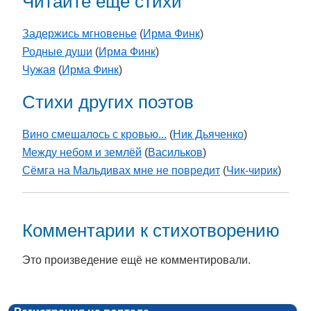
Читайте еще стихи
Задержись мгновенье
(
Ирма Финк
)
Родные души
(
Ирма Финк
)
Чужая
(
Ирма Финк
)
Стихи других поэтов
Вино смешалось с кровью...
(
Ник Дьяченко
)
Между небом и землёй
(
Васильков
)
Сёмга на Мальдивах мне не повредит
(
Чик-чирик
)
Комментарии к стихотворению
Это произведение ещё не комментировали.