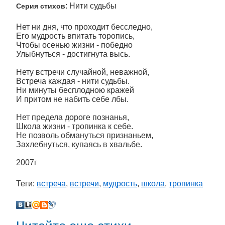
: Нити судьбы
Серия стихов
Нет ни дня, что проходит бесследно,
Его мудрость впитать торопись,
Чтобы осенью жизни - победно
Улыбнуться - достигнута высь.
Нету встречи случайной, неважной,
Встреча каждая - нити судьбы.
Ни минуты бесплодною кражей
И притом не набить себе лбы.
Нет предела дороге познанья,
Школа жизни - тропинка к себе.
Не позволь обмануться признаньем,
Захлебнуться, купаясь в хвальбе.
2007г
Теги:
встреча
,
встречи
,
мудрость
,
школа
,
тропинка