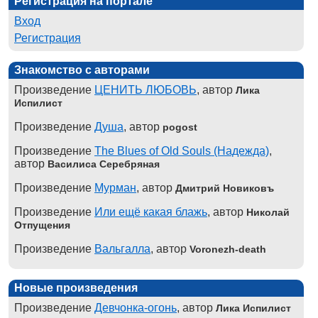
Регистрация на портале
Вход
Регистрация
Знакомство с авторами
Произведение
ЦЕНИТЬ ЛЮБОВЬ
, автор
Лика
Испилист
Произведение
Душа
, автор
pogost
Произведение
The Blues of Old Souls (Надежда)
,
автор
Василиса Серебряная
Произведение
Мурман
, автор
Дмитрий Новиковъ
Произведение
Или ещё какая блажь
, автор
Николай
Отпущения
Произведение
Вальгалла
, автор
Voronezh-death
Новые произведения
Произведение
Девчонка-огонь
, автор
Лика Испилист