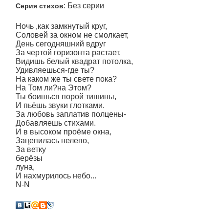
: Без серии
Серия стихов
Ночь ,как замкнутый круг,
Соловей за окном не смолкает,
День сегодняшний вдруг
За чертой горизонта растает.
Видишь белый квадрат потолка,
Удивляешься-где ты?
На каком же ты свете пока?
На Том ли?на Этом?
Ты боишься порой тишины,
И пьёшь звуки глотками.
За любовь заплатив полцены-
Добавляешь стихами.
И в высоком проёме окна,
Зацепилась нелепо,
За ветку
берёзы
луна,
И нахмурилось небо...
N-N