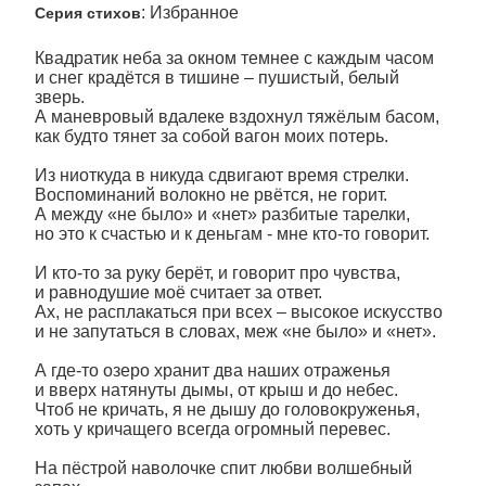
: Избранное
Серия стихов
Квадратик неба за окном темнее с каждым часом
и снег крадётся в тишине – пушистый, белый
зверь.
А маневровый вдалеке вздохнул тяжёлым басом,
как будто тянет за собой вагон моих потерь.
Из ниоткуда в никуда сдвигают время стрелки.
Воспоминаний волокно не рвётся, не горит.
А между «не было» и «нет» разбитые тарелки,
но это к счастью и к деньгам - мне кто-то говорит.
И кто-то за руку берёт, и говорит про чувства,
и равнодушие моё считает за ответ.
Ах, не расплакаться при всех – высокое искусство
и не запутаться в словах, меж «не было» и «нет».
А где-то озеро хранит два наших отраженья
и вверх натянуты дымы, от крыш и до небес.
Чтоб не кричать, я не дышу до головокруженья,
хоть у кричащего всегда огромный перевес.
На пёстрой наволочке спит любви волшебный