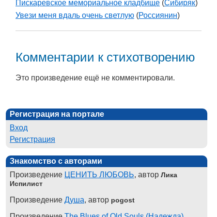
Пискаревское мемориальное кладбище
(
Cибиряк
)
Увези меня вдаль очень светлую
(
Россиянин
)
Комментарии к стихотворению
Это произведение ещё не комментировали.
Регистрация на портале
Вход
Регистрация
Знакомство с авторами
Произведение
ЦЕНИТЬ ЛЮБОВЬ
, автор
Лика
Испилист
Произведение
Душа
, автор
pogost
Произведение
The Blues of Old Souls (Надежда)
,