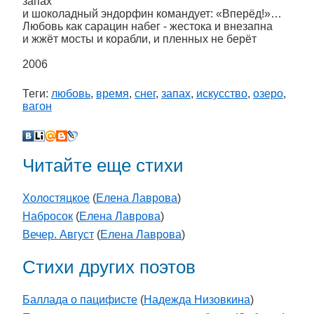
запах
и шоколадный эндорфин командует: «Вперёд!»…
Любовь как сарацин набег - жестока и внезапна
и жжёт мосты и корабли, и пленных не берёт
2006
Теги:
любовь
,
время
,
снег
,
запах
,
искусство
,
озеро
,
вагон
Читайте еще стихи
Холостяцкое
(
Елена Лаврова
)
Набросок
(
Елена Лаврова
)
Вечер. Август
(
Елена Лаврова
)
Стихи других поэтов
Баллада о пацифисте
(
Надежда Низовкина
)