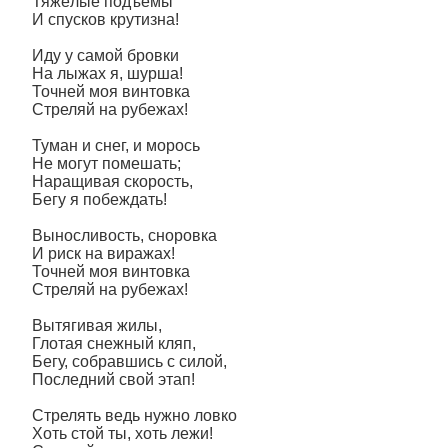
Тяжёлые подъёмы
И спусков крутизна!
Иду у самой бровки
На лыжах я, шурша!
Точней моя винтовка
Стреляй на рубежах!
Туман и снег, и морось
Не могут помешать;
Наращивая скорость,
Бегу я побеждать!
Выносливость, сноровка
И риск на виражах!
Точней моя винтовка
Стреляй на рубежах!
Вытягивая жилы,
Глотая снежный кляп,
Бегу, собравшись с силой,
Последний свой этап!
Стрелять ведь нужно ловко
Хоть стой ты, хоть лежи!