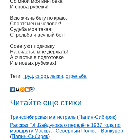
Со мной моя винтовка
И снова рубежи!
Всю жизнь бегу по краю,
Спортсмен и человек!
Судьба моя такая:
Стрельба и вечный бег!
Советуют подковку
На счастье мне держать!
А счастье в подготовке
И в новых рубежах!
Теги:
труд
,
спорт
,
лыжи
,
стрельба
Читайте еще стихи
Транссибирская магистраль
(
Папин-Сибиряк
)
Рассказ Г.Ф.Байдукова о перелёте 1937 года по
маршруту Москва - Северный Полюс - Ванкувер
(
Папин-Сибиряк
)