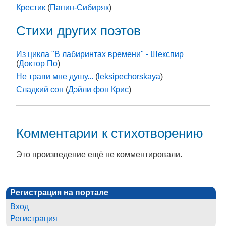
Крестик
(
Папин-Сибиряк
)
Стихи других поэтов
Из цикла "В лабиринтах времени" - Шекспир
(
Доктор По
)
Не трави мне душу...
(
leksipechorskaya
)
Сладкий сон
(
Дэйли фон Крис
)
Комментарии к стихотворению
Это произведение ещё не комментировали.
Регистрация на портале
Вход
Регистрация