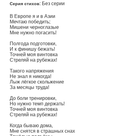
: Без серии
Серия стихов
В Европе я и в Азии
Мечтаю победить;
Мишени черноглазые
Мне нужно погасить!
Полгода подготовки,
И к финишу бежать!
Точней моя винтовка
Стреляй на рубежах!
Такого напряжения
Не знал я никогда!
Лыж лёгкое скольжение
За месяцы труда!
До боли тренировки,
Но нужно темп держать!
Точней моя винтовка
Стреляй на рубежах!
Когда бываю дома,
Мне снятся в страшных снах