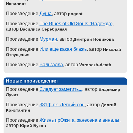
Испилист
Произведение
Душа
, автор
pogost
Произведение
The Blues of Old Souls (Надежда)
,
автор
Василиса Серебряная
Произведение
Мурман
, автор
Дмитрий Новиковъ
Произведение
Или ещё какая блажь
, автор
Николай
Отпущения
Произведение
Вальгалла
, автор
Voronezh-death
Новые произведения
Произведение
Следует заметить...
, автор
Владимир
Лучит
Произведение
331ф-ок. Летний сон
, автор
Долгий
Константин
Произведение
Жизнь прОжита, занесена в анналы
,
автор
Юрий Буков