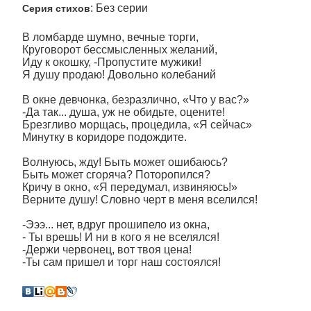
: Без серии
Серия стихов
В ломбарде шумно, вечные торги,
Круговорот бессмысленных желаний,
Иду к окошку, -Пропустите мужики!
Я душу продаю! Довольно колебаний
В окне девчонка, безразлично, «Что у вас?»
-Да так... душа, уж не обидьте, оцените!
Брезгливо морщась, процедила, «Я сейчас»
Минутку в коридоре подождите.
Волнуюсь, жду! Быть может ошибаюсь?
Быть может сгоряча? Поторопился?
Кричу в окно, «Я передумал, извиняюсь!»
Верните душу! Словно черт в меня вселился!
-Эээ... нет, вдруг прошипело из окна,
- Ты врешь! И ни в кого я не вселялся!
-Держи червонец, вот твоя цена!
-Ты сам пришел и торг наш состоялся!