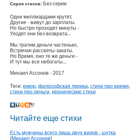
: Без серии
Серия стихов
Одни миллиардами крутят,
Другие - живут до зарплаты.
Но быстро проходят минуты -
Уходят они без возврата...
Мы тратим деньги частенько,
Встречая рассветы-закаты.
Но Время, оно те же деньги -
И тут мы все небогаты...
Михаил Ассонов - 2017
Теги:
юмор
,
философская лирика
,
стихи про время
,
стихи про деньги
,
иронические стихи
Читайте еще стихи
Есть мужчины всего лишь двух видов - шутка
(
Михаил Ассонов
)