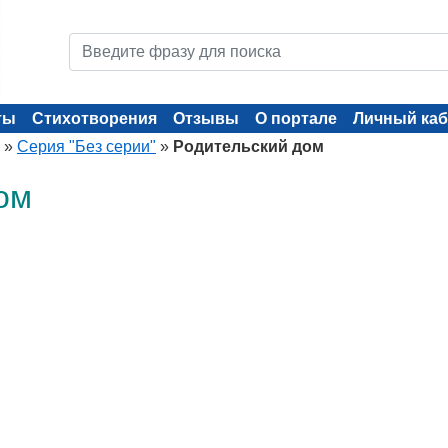
ты
Стихотворения
Отзывы
О портале
Личный каб
»
Серия "Без серии"
»
Родительский дом
ом