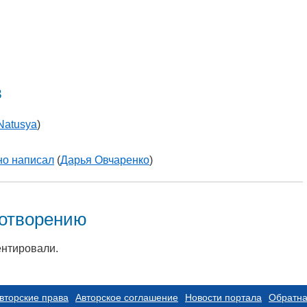
в
Natusya
)
но написал
(
Дарья Овчаренко
)
хотворению
ентировали.
вторские права
Авторское соглашение
Новости портала
Обратна