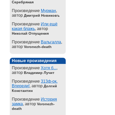
Серебряная
Произведение
Мурман
,
автор
Дмитрий Новиковъ
Произведение
Или ещё
какая блажь
, автор
Николай Отпущения
Произведение
Вальгалла
,
автор
Voronezh-death
Новые произведения
Произведение
Хотя б...
,
автор
Владимир Лучит
Произведение
313ф-ок.
Впереди!
, автор
Долгий
Константин
Произведение
История
замка
, автор
Voronezh-
death