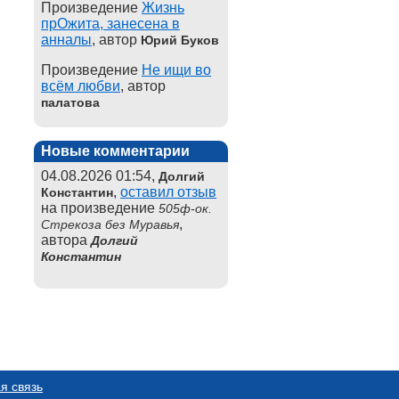
Произведение
Жизнь
прОжита, занесена в
анналы
, автор
Юрий Буков
Произведение
Не ищи во
всём любви
, автор
палатова
Новые комментарии
04.08.2026 01:54,
Долгий
,
оставил отзыв
Константин
на произведение
505ф-ок.
,
Стрекоза без Муравья
автора
Долгий
Константин
я связь