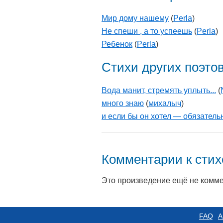
Мир дому нашему
(
Perla
)
Не спеши , а то успеешь
(
Perla
)
Ребенок
(
Perla
)
Стихи других поэто
Вода манит, стремять уплыть...
(
много знаю
(
михалыч
)
и если бы он хотел — обязатель
Комментарии к сти
Это произведение ещё не комм
FAQ
А