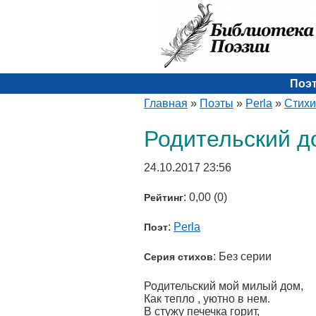
Поэ
Главная
»
Поэты
»
Perla
»
Стихи
Родительский д
24.10.2017 23:56
: 0,00 (0)
Рейтинг
:
Perla
Поэт
: Без серии
Серия стихов
Родительский мой милый дом,
Как тепло , уютно в нем.
В стужу печечка горит,