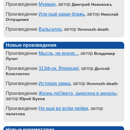
Произведение
Мурман
, автор
Дмитрий Новиковъ
Произведение
Или ещё какая блажь
, автор
Николай
Отпущения
Произведение
Вальгалла
, автор
Voronezh-death
Новые произведения
Произведение
Мысль, не иначе...
, автор
Владимир
Лучит
Произведение
313ф-ок. Впереди!
, автор
Долгий
Константин
Произведение
История замка
, автор
Voronezh-death
Произведение
Жизнь прОжита, занесена в анналы
,
автор
Юрий Буков
Произведение
Не ищи во всём любви
, автор
палатова
Новые комментарии