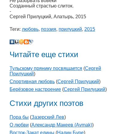
Не разорвать вовеки
Созданный страстью слиток.
-
Сергей Прилуцкий, Алатырь, 2015
Теги:
любовь
,
поэзия
,
прилуцкий
,
2015
Читайте еще стихи
Тульскому прянику посвящается
(
Сергей
Прилуцкий
)
Спортивная любовь
(
Сергей Прилуцкий
)
Берёзовое настроение
(
Сергей Прилуцкий
)
Стихи других поэтов
Пора бы
(
Зазерский Лев
)
О любви
(
Александр Макеев (Avmak)
)
Восток-Закат едины
(
Надин Буре
)