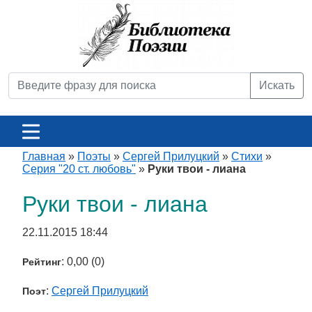
Искать
Главная
»
Поэты
»
Сергей Прилуцкий
»
Стихи
»
Серия "20 ст. любовь"
»
Руки твои - лиана
Руки твои - лиана
22.11.2015 18:44
: 0,00 (0)
Рейтинг
:
Сергей Прилуцкий
Поэт