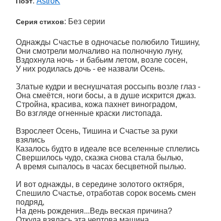
:
AstroK
Поэт
: Без серии
Серия стихов
Однажды Счастье в одночасье полюбило Тишину,
Они смотрели молчаливо на полночную луну,
Вздохнула ночь - и бабьим летом, возле сосен,
У них родилась дочь - ее назвали Осень.
Златые кудри и веснушчатая россыпь возле глаз -
Она смеётся, ноги босы, а в душе искрится джаз.
Стройна, красива, кожа пахнет виноградом,
Во взгляде огненные краски листопада.
Взрослеет Осень, Тишина и Счастье за руки
взялись
Казалось будто в идеале все вселенные сплелись
Свершилось чудо, сказка снова стала былью,
А время сыпалось в часах бесцветной пылью.
И вот однажды, в середине золотого октября,
Спешило Счастье, отработав сорок восемь смен
подряд,
На день рождения...Ведь веская причина?
Откуда взялась эта чертова машина...