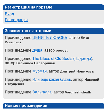
Регистрация на портале
Вход
Регистрация
Знакомство с авторами
Произведение
ЦЕНИТЬ ЛЮБОВЬ
, автор
Лика
Испилист
Произведение
Душа
, автор
pogost
Произведение
The Blues of Old Souls (Надежда)
,
автор
Василиса Серебряная
Произведение
Мурман
, автор
Дмитрий Новиковъ
Произведение
Или ещё какая блажь
, автор
Николай
Отпущения
Произведение
Вальгалла
, автор
Voronezh-death
Новые произведения