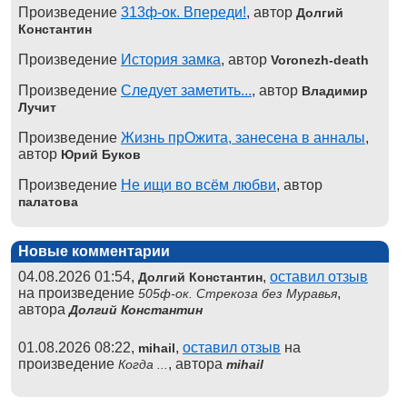
Произведение
313ф-ок. Впереди!
, автор
Долгий
Константин
Произведение
История замка
, автор
Voronezh-death
Произведение
Следует заметить...
, автор
Владимир
Лучит
Произведение
Жизнь прОжита, занесена в анналы
,
автор
Юрий Буков
Произведение
Не ищи во всём любви
, автор
палатова
Новые комментарии
04.08.2026 01:54,
,
оставил отзыв
Долгий Константин
на произведение
,
505ф-ок. Стрекоза без Муравья
автора
Долгий Константин
01.08.2026 08:22,
,
оставил отзыв
на
mihail
произведение
, автора
Когда ...
mihail