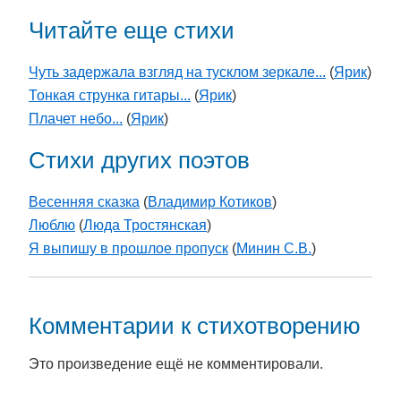
Читайте еще стихи
Чуть задержала взгляд на тусклом зеркале...
(
Ярик
)
Тонкая струнка гитары...
(
Ярик
)
Плачет небо...
(
Ярик
)
Стихи других поэтов
Весенняя сказка
(
Владимир Котиков
)
Люблю
(
Люда Тростянская
)
Я выпишу в прошлое пропуск
(
Минин С.В.
)
Комментарии к стихотворению
Это произведение ещё не комментировали.