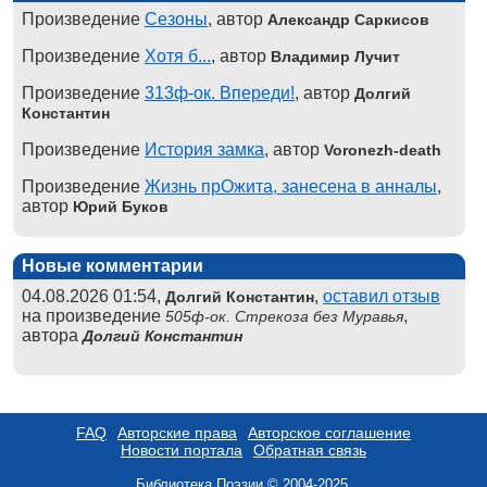
Произведение
Сезоны
, автор
Александр Саркисов
Произведение
Хотя б...
, автор
Владимир Лучит
Произведение
313ф-ок. Впереди!
, автор
Долгий
Константин
Произведение
История замка
, автор
Voronezh-death
Произведение
Жизнь прОжита, занесена в анналы
,
автор
Юрий Буков
Новые комментарии
04.08.2026 01:54,
,
оставил отзыв
Долгий Константин
на произведение
,
505ф-ок. Стрекоза без Муравья
автора
Долгий Константин
FAQ
Авторские права
Авторское соглашение
Новости портала
Обратная связь
Библиотека Поэзии © 2004-2025.