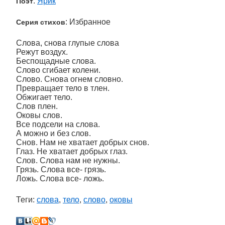
:
Ярик
Поэт
: Избранное
Серия стихов
Слова, снова глупые слова
Режут воздух.
Беспощадные слова.
Слово сгибает колени.
Слово. Снова огнем словно.
Превращает тело в тлен.
Обжигает тело.
Слов плен.
Оковы слов.
Все подсели на слова.
А можно и без слов.
Снов. Нам не хватает добрых снов.
Глаз. Не хватает добрых глаз.
Слов. Слова нам не нужны.
Грязь. Слова все- грязь.
Ложь. Слова все- ложь.
Теги:
слова
,
тело
,
слово
,
оковы