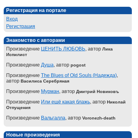
Регистрация на портале
Вход
Регистрация
Знакомство с авторами
Произведение
ЦЕНИТЬ ЛЮБОВЬ
, автор
Лика
Испилист
Произведение
Душа
, автор
pogost
Произведение
The Blues of Old Souls (Надежда)
,
автор
Василиса Серебряная
Произведение
Мурман
, автор
Дмитрий Новиковъ
Произведение
Или ещё какая блажь
, автор
Николай
Отпущения
Произведение
Вальгалла
, автор
Voronezh-death
Новые произведения