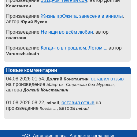
Произведение
331ф-ок. Летний сон
, автор
Долгий
Константин
Произведение
Жизнь прОжита, занесена в анналы
,
автор
Юрий Буков
Произведение
Не ищи во всём любви
, автор
палатова
Произведение
Когда-то в прошлом. Летом...
, автор
Voronezh-death
Новые комментарии
04.08.2026 01:54,
,
оставил отзыв
Долгий Константин
на произведение
,
505ф-ок. Стрекоза без Муравья
автора
Долгий Константин
01.08.2026 08:22,
,
оставил отзыв
на
mihail
произведение
, автора
Когда ...
mihail
FAQ
Авторские права
Авторское соглашение