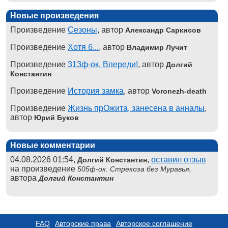
Новые произведения
Произведение
Сезоны
, автор
Александр Саркисов
Произведение
Хотя б...
, автор
Владимир Лучит
Произведение
313ф-ок. Впереди!
, автор
Долгий
Константин
Произведение
История замка
, автор
Voronezh-death
Произведение
Жизнь прОжита, занесена в анналы
,
автор
Юрий Буков
Новые комментарии
04.08.2026 01:54,
,
оставил отзыв
Долгий Константин
на произведение
,
505ф-ок. Стрекоза без Муравья
автора
Долгий Константин
FAQ
Авторские права
Авторское соглашение