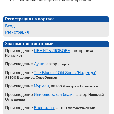
Регистрация на портале
Вход
Регистрация
Знакомство с авторами
Произведение
ЦЕНИТЬ ЛЮБОВЬ
, автор
Лика
Испилист
Произведение
Душа
, автор
pogost
Произведение
The Blues of Old Souls (Надежда)
,
автор
Василиса Серебряная
Произведение
Мурман
, автор
Дмитрий Новиковъ
Произведение
Или ещё какая блажь
, автор
Николай
Отпущения
Произведение
Вальгалла
, автор
Voronezh-death