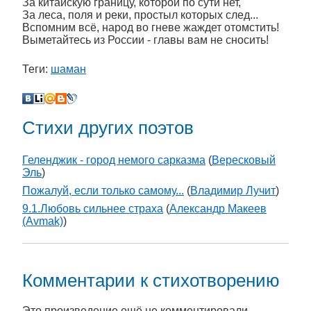
За китайскую границу, которой по сути нет,
За леса, поля и реки, простыл которых след...
Вспомним всё, народ во гневе жаждет отомстить!
Выметайтесь из России - главы вам не сносить!
Теги:
шаман
Стихи других поэтов
Геленджик - город немого сарказма
(
Вересковый
Эль
)
Пожалуй, если только самому...
(
Владимир Лучит
)
9.1.Любовь сильнее страха
(
Александр Макеев
(Avmak)
)
Комментарии к стихотворению
Это произведение ещё не комментировали.