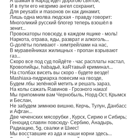
А шаман в народ идёт дорогою святой,
И в пути его незримо ангел сохранит,
Для peysatix и masонов он как динамит,
Лишь одна молва людская - правду говорит:
Многоликий русский блогер теперь взошёл в
зенит...
Провокаторы повсюду, в каждом ящике - моль!
Наркота, отрава, яды, разврат и алкоголь...
G-долёты поливают - химтрейлами на нас,
В муравейниках жилищных - пропан взрывают
газ...
Скоро все под суд пойдёте - час расплаты настал,
Кровопийцы, habадьё, kaRтавый криминал...
На столбах висеть вы скоро - будете везде!
Маshiаха-пидриарха повесим на гвозде,
Будем лбы зелёнкой метить и решать зараз,
На колы сажать Raвинов - Грозного наказ!
Мы припомним вам Чернобыль, Норд-Ост, Крымск
и Беслан,
Не забудем зимнюю вишню, Керчь, Тулун, Данбасс
и Афган...
Две чеченских мясорубки , Курск, Сирию и Сибирь;
Геноцид славян повсюду- Сербию, Анадырь,
Радиацию, 5g, свалки и Шиес!
Мы восставшие из ада и наши корни здесь...