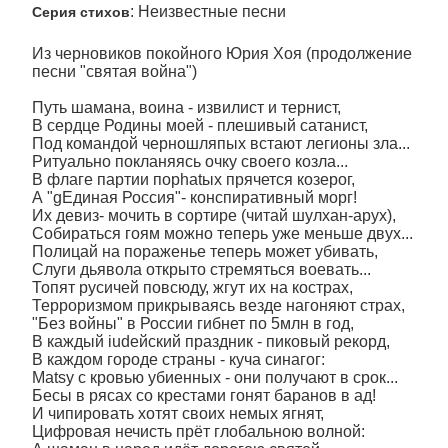
: Неизвестные песни
Серия стихов
Из черновиков покойного Юрия Хоя (продолжение
песни "святая война")
Путь шамана, воина - извилист и тернист,
В сердце Родины моей - плешивый сатанист,
Под командой черношляпых встают легионы зла...
Ритуально покланяясь очку своего козла...
В флаге партии порhatых прячется козерог,
А "gЕдиная Россия"- конспиративный морг!
Их девиз- мочить в сортире (читай шулхан-арух),
Собираться гоям можно теперь уже меньше двух...
Полицай на пораженье теперь может убивать,
Слуги дьявола открыто стремяться воевать...
Топят русичей повсюду, жгут их на кострах,
Терроризмом прикрываясь везде нагоняют страх,
"Без войны" в России гибнет по 5млн в год,
В каждый iudейский праздник - пиковый рекорд,
В каждом городе страны - куча синагог:
Маtsу с кровью убиенных - они получают в срок...
Бесы в рясах со крестами гонят баранов в ад!
И чипировать хотят своих немых ягнят,
Цифровая нечисть прёт глобальною волной: