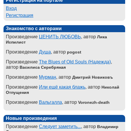
Регистрация на портале
Вход
Регистрация
Знакомство с авторами
Произведение
ЦЕНИТЬ ЛЮБОВЬ
, автор
Лика
Испилист
Произведение
Душа
, автор
pogost
Произведение
The Blues of Old Souls (Надежда)
,
автор
Василиса Серебряная
Произведение
Мурман
, автор
Дмитрий Новиковъ
Произведение
Или ещё какая блажь
, автор
Николай
Отпущения
Произведение
Вальгалла
, автор
Voronezh-death
Новые произведения
Произведение
Следует заметить...
, автор
Владимир