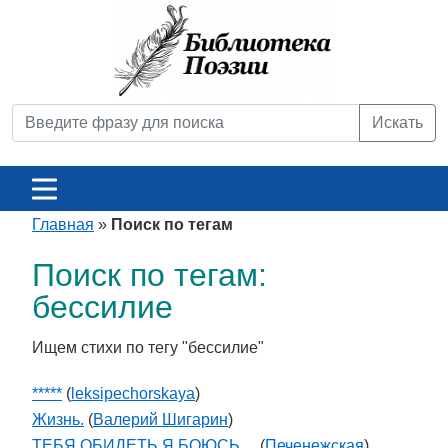
Искать
Главная
»
Поиск по тегам
Поиск по тегам:
бессилие
Ищем стихи по тегу "бессилие"
*****
(
leksipechorskaya
)
Жизнь.
(
Валерий Шигарин
)
ТЕБЯ ОБИДЕТЬ Я БОЮСЬ…
(
Печенежская
)