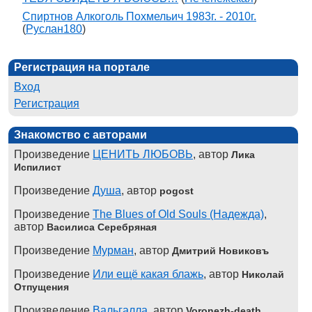
Спиртнов Алкоголь Похмельич 1983г. - 2010г.
(
Руслан180
)
Регистрация на портале
Вход
Регистрация
Знакомство с авторами
Произведение
ЦЕНИТЬ ЛЮБОВЬ
, автор
Лика
Испилист
Произведение
Душа
, автор
pogost
Произведение
The Blues of Old Souls (Надежда)
,
автор
Василиса Серебряная
Произведение
Мурман
, автор
Дмитрий Новиковъ
Произведение
Или ещё какая блажь
, автор
Николай
Отпущения
Произведение
Вальгалла
, автор
Voronezh-death