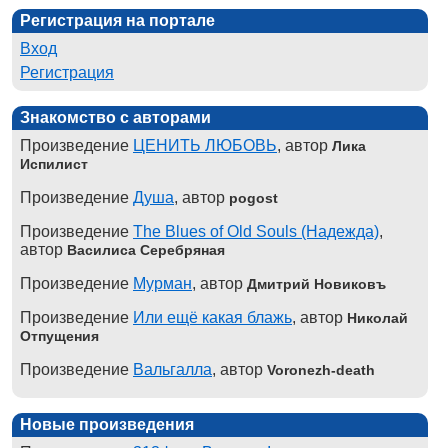
Регистрация на портале
Вход
Регистрация
Знакомство с авторами
Произведение
ЦЕНИТЬ ЛЮБОВЬ
, автор
Лика
Испилист
Произведение
Душа
, автор
pogost
Произведение
The Blues of Old Souls (Надежда)
,
автор
Василиса Серебряная
Произведение
Мурман
, автор
Дмитрий Новиковъ
Произведение
Или ещё какая блажь
, автор
Николай
Отпущения
Произведение
Вальгалла
, автор
Voronezh-death
Новые произведения