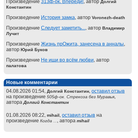
Произведение
313ф-ок. Впереди!
, автор
Долгий
Константин
Произведение
История замка
, автор
Voronezh-death
Произведение
Следует заметить...
, автор
Владимир
Лучит
Произведение
Жизнь прОжита, занесена в анналы
,
автор
Юрий Буков
Произведение
Не ищи во всём любви
, автор
палатова
Новые комментарии
04.08.2026 01:54,
,
оставил отзыв
Долгий Константин
на произведение
,
505ф-ок. Стрекоза без Муравья
автора
Долгий Константин
01.08.2026 08:22,
,
оставил отзыв
на
mihail
произведение
, автора
Когда ...
mihail