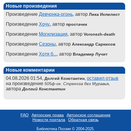
Новые произведения
Произведение
Девчонка-огонь
, автор
Лика Испилист
Произведение
Хочу.
, автор
простачек
Произведение
Могилизация
, автор
Voronezh-death
Произведение
Сезоны
, автор
Александр Саркисов
Произведение
Хотя б...
, автор
Владимир Лучит
Новые комментарии
04.08.2026 01:54,
,
оставил отзыв
Долгий Константин
на произведение
,
505ф-ок. Стрекоза без Муравья
автора
Долгий Константин
FAQ
Авторские права
Авторское соглашение
Новости портала
Обратная связь
Библиотека Поэзии © 2004-2025.