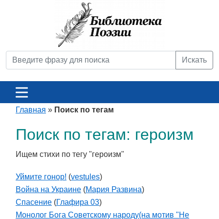
Искать
Главная
»
Поиск по тегам
Поиск по тегам: героизм
Ищем стихи по тегу "героизм"
Уймите гонор!
(
vestules
)
Война на Украине
(
Мария Развина
)
Спасение
(
Глафира 03
)
Монолог Бога Советскому народу(на мотив "Не