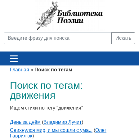
Искать
Главная
»
Поиск по тегам
Поиск по тегам:
движения
Ищем стихи по тегу "движения"
День за днём
(
Владимир Лучит
)
Свихнулся мир, и мы сошли с ума...
(
Олег
Гаврилюк
)