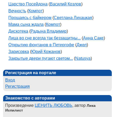
Царство Посейдона
(
Василий Козлов
)
Вечность
(
Компот
)
Прощаясь с байкером
(
Светлана Лихацкая
)
Мама сына ждала
(
Компот
)
Дискотека
(
Радына Владимир
)
Лица во сне всегда так беззащитны...
(
Анна Саке
)
Открытию фонтанов в Петергофе
(
Джел
)
Зарисовка
(
Юрий Кожанов
)
Закрытые двери пугают светом...
(
Natusya
)
Регистрация на портале
Вход
Регистрация
Знакомство с авторами
Произведение
ЦЕНИТЬ ЛЮБОВЬ
, автор
Лика
Испилист