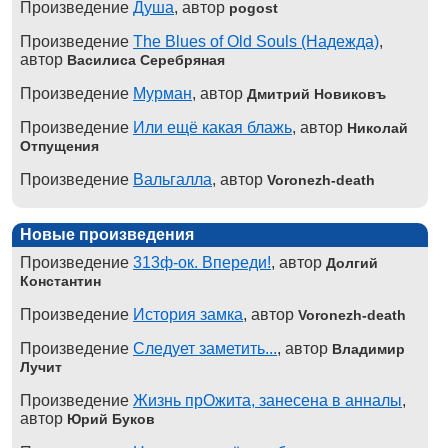
Произведение
Душа
, автор
pogost
Произведение
The Blues of Old Souls (Надежда)
,
автор
Василиса Серебряная
Произведение
Мурман
, автор
Дмитрий Новиковъ
Произведение
Или ещё какая блажь
, автор
Николай
Отпущения
Произведение
Вальгалла
, автор
Voronezh-death
Новые произведения
Произведение
313ф-ок. Впереди!
, автор
Долгий
Константин
Произведение
История замка
, автор
Voronezh-death
Произведение
Следует заметить...
, автор
Владимир
Лучит
Произведение
Жизнь прОжита, занесена в анналы
,
автор
Юрий Буков