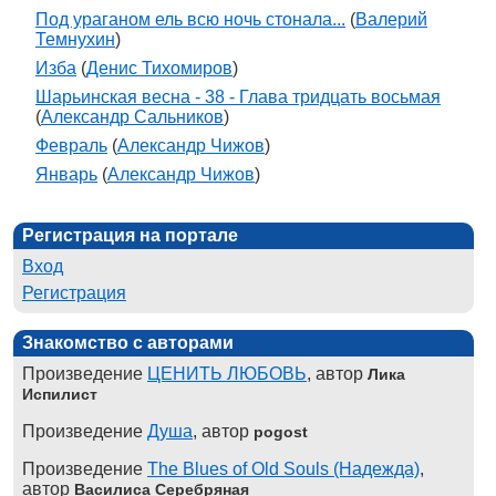
Под ураганом ель всю ночь стонала...
(
Валерий
Темнухин
)
Изба
(
Денис Тихомиров
)
Шарьинская весна - 38 - Глава тридцать восьмая
(
Александр Сальников
)
Февраль
(
Александр Чижов
)
Январь
(
Александр Чижов
)
Регистрация на портале
Вход
Регистрация
Знакомство с авторами
Произведение
ЦЕНИТЬ ЛЮБОВЬ
, автор
Лика
Испилист
Произведение
Душа
, автор
pogost
Произведение
The Blues of Old Souls (Надежда)
,
автор
Василиса Серебряная