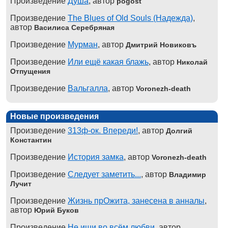
Произведение
Душа
, автор
pogost
Произведение
The Blues of Old Souls (Надежда)
,
автор
Василиса Серебряная
Произведение
Мурман
, автор
Дмитрий Новиковъ
Произведение
Или ещё какая блажь
, автор
Николай
Отпущения
Произведение
Вальгалла
, автор
Voronezh-death
Новые произведения
Произведение
313ф-ок. Впереди!
, автор
Долгий
Константин
Произведение
История замка
, автор
Voronezh-death
Произведение
Следует заметить...
, автор
Владимир
Лучит
Произведение
Жизнь прОжита, занесена в анналы
,
автор
Юрий Буков
Произведение
Не ищи во всём любви
, автор