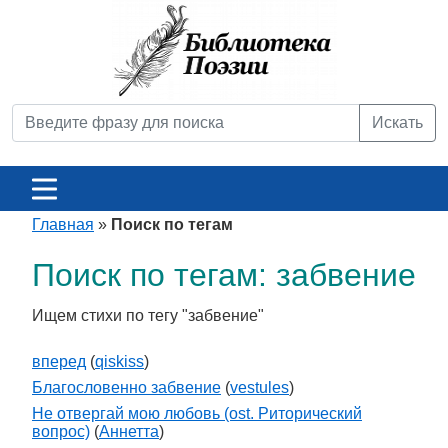
Искать
Главная
»
Поиск по тегам
Поиск по тегам: забвение
Ищем стихи по тегу "забвение"
вперед
(
qiskiss
)
Благословенно забвение
(
vestules
)
Не отвергай мою любовь (ost. Риторический
вопрос)
(
Аннетта
)