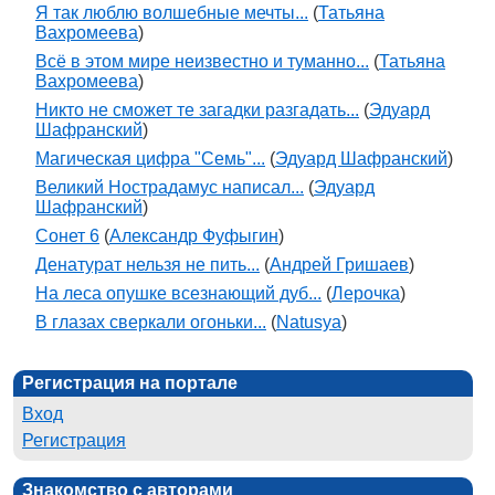
Я так люблю волшебные мечты...
(
Татьяна
Вахромеева
)
Всё в этом мире неизвестно и туманно...
(
Татьяна
Вахромеева
)
Никто не сможет те загадки разгадать...
(
Эдуард
Шафранский
)
Магическая цифра "Семь"...
(
Эдуард Шафранский
)
Великий Нострадамус написал...
(
Эдуард
Шафранский
)
Сонет 6
(
Александр Фуфыгин
)
Денатурат нельзя не пить...
(
Андрей Гришаев
)
На леса опушке всезнающий дуб...
(
Лерочка
)
В глазах сверкали огоньки...
(
Natusya
)
Регистрация на портале
Вход
Регистрация
Знакомство с авторами