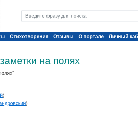
ты
Стихотворения
Отзывы
О портале
Личный каб
 заметки на полях
полях"
ий
)
андровский
)