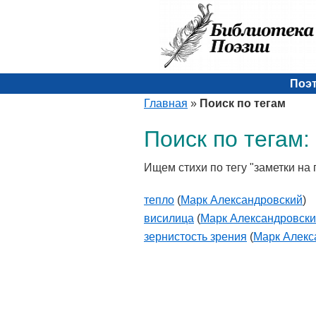
Поэ
Главная
»
Поиск по тегам
Поиск по тегам:
Ищем стихи по тегу "заметки на 
тепло
(
Марк Александровский
)
висилица
(
Марк Александровск
зернистость зрения
(
Марк Алекс