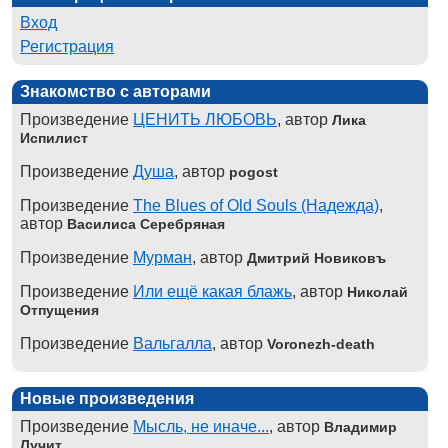
Вход
Регистрация
Знакомство с авторами
Произведение
ЦЕНИТЬ ЛЮБОВЬ
, автор
Лика
Испилист
Произведение
Душа
, автор
pogost
Произведение
The Blues of Old Souls (Надежда)
,
автор
Василиса Серебряная
Произведение
Мурман
, автор
Дмитрий Новиковъ
Произведение
Или ещё какая блажь
, автор
Николай
Отпущения
Произведение
Вальгалла
, автор
Voronezh-death
Новые произведения
Произведение
Мысль, не иначе...
, автор
Владимир
Лучит