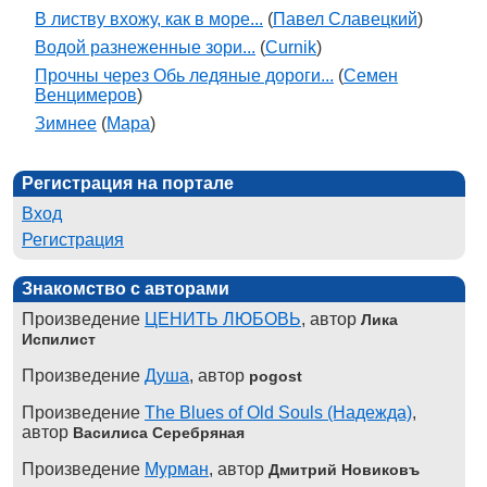
В листву вхожу, как в море...
(
Павел Славецкий
)
Водой разнеженные зори...
(
Curnik
)
Прочны через Обь ледяные дороги...
(
Семен
Венцимеров
)
Зимнее
(
Мара
)
Регистрация на портале
Вход
Регистрация
Знакомство с авторами
Произведение
ЦЕНИТЬ ЛЮБОВЬ
, автор
Лика
Испилист
Произведение
Душа
, автор
pogost
Произведение
The Blues of Old Souls (Надежда)
,
автор
Василиса Серебряная
Произведение
Мурман
, автор
Дмитрий Новиковъ