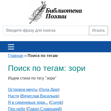
Искать
Главная
»
Поиск по тегам
Поиск по тегам: зори
Ищем стихи по тегу "зори"
Островок мечты
(
Лола Дрю
)
Настя
(
Вячеслав Васильев
)
Я в сиреневые зори...
(
Curnik
)
Про небо
(
Павел Славецкий
)