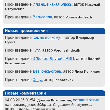
Произведение
Или ещё какая блажь
, автор
Николай
Отпущения
Произведение
Вальгалла
, автор
Voronezh-death
Новые произведения
Произведение
Как не всякому...
, автор
Владимир
Лучит
Произведение
Гугл
, автор
Voronezh-death
Произведение
379ф-ок. Другой - РЭП
, автор
Долгий
Константин
Произведение
Девчонка-огонь
, автор
Лика Испилист
Произведение
Хочу.
, автор
простачек
Новые комментарии
04.08.2026 01:54,
,
оставил отзыв
Долгий Константин
на произведение
,
505ф-ок. Стрекоза без Муравья
автора
Долгий Константин