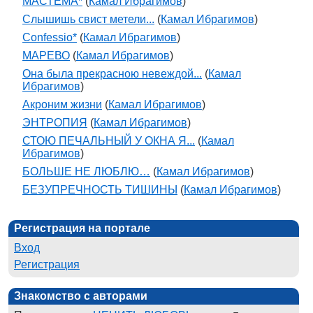
МАСТЕМА*
(
Камал Ибрагимов
)
Слышишь свист метели...
(
Камал Ибрагимов
)
Confessio*
(
Камал Ибрагимов
)
МАРЕВО
(
Камал Ибрагимов
)
Она была прекрасною невеждой...
(
Камал
Ибрагимов
)
Акроним жизни
(
Камал Ибрагимов
)
ЭНТРОПИЯ
(
Камал Ибрагимов
)
СТОЮ ПЕЧАЛЬНЫЙ У ОКНА Я...
(
Камал
Ибрагимов
)
БОЛЬШЕ НЕ ЛЮБЛЮ…
(
Камал Ибрагимов
)
БЕЗУПРЕЧНОСТЬ ТИШИНЫ
(
Камал Ибрагимов
)
Регистрация на портале
Вход
Регистрация
Знакомство с авторами