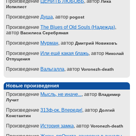
Произведение
ЦЕНИТЬ ЛЮБОВЬ
, автор
Лика
Испилист
Произведение
Душа
, автор
pogost
Произведение
The Blues of Old Souls (Надежда)
,
автор
Василиса Серебряная
Произведение
Мурман
, автор
Дмитрий Новиковъ
Произведение
Или ещё какая блажь
, автор
Николай
Отпущения
Произведение
Вальгалла
, автор
Voronezh-death
Новые произведения
Произведение
Мысль, не иначе...
, автор
Владимир
Лучит
Произведение
313ф-ок. Впереди!
, автор
Долгий
Константин
Произведение
История замка
, автор
Voronezh-death