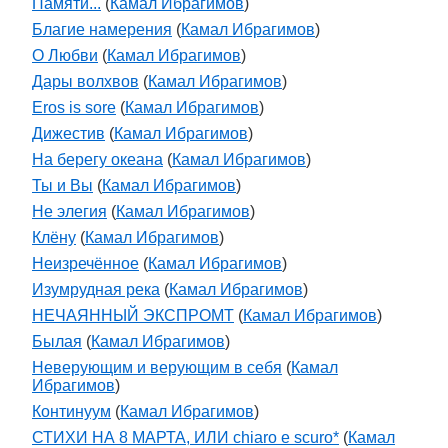
Памяти...
(
Камал Ибрагимов
)
Благие намерения
(
Камал Ибрагимов
)
О Любви
(
Камал Ибрагимов
)
Дары волхвов
(
Камал Ибрагимов
)
Eros is sore
(
Камал Ибрагимов
)
Дижестив
(
Камал Ибрагимов
)
На берегу океана
(
Камал Ибрагимов
)
Ты и Вы
(
Камал Ибрагимов
)
Не элегия
(
Камал Ибрагимов
)
Клёну
(
Камал Ибрагимов
)
Неизречённое
(
Камал Ибрагимов
)
Изумрудная река
(
Камал Ибрагимов
)
НЕЧАЯННЫЙ ЭКСПРОМТ
(
Камал Ибрагимов
)
Былая
(
Камал Ибрагимов
)
Неверующим и верующим в себя
(
Камал
Ибрагимов
)
Континуум
(
Камал Ибрагимов
)
СТИХИ НА 8 МАРТА, ИЛИ chiaro e scuro*
(
Камал