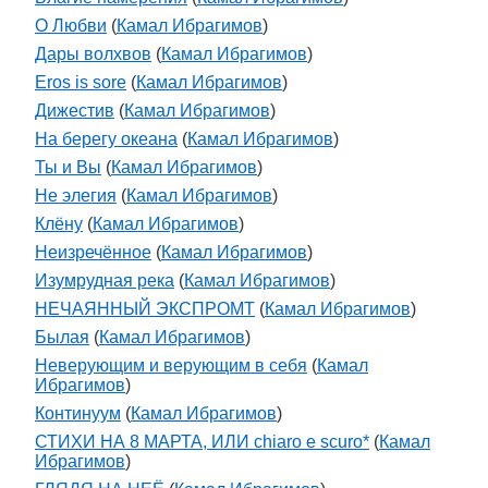
О Любви
(
Камал Ибрагимов
)
Дары волхвов
(
Камал Ибрагимов
)
Eros is sore
(
Камал Ибрагимов
)
Дижестив
(
Камал Ибрагимов
)
На берегу океана
(
Камал Ибрагимов
)
Ты и Вы
(
Камал Ибрагимов
)
Не элегия
(
Камал Ибрагимов
)
Клёну
(
Камал Ибрагимов
)
Неизречённое
(
Камал Ибрагимов
)
Изумрудная река
(
Камал Ибрагимов
)
НЕЧАЯННЫЙ ЭКСПРОМТ
(
Камал Ибрагимов
)
Былая
(
Камал Ибрагимов
)
Неверующим и верующим в себя
(
Камал
Ибрагимов
)
Континуум
(
Камал Ибрагимов
)
СТИХИ НА 8 МАРТА, ИЛИ chiaro e scuro*
(
Камал
Ибрагимов
)