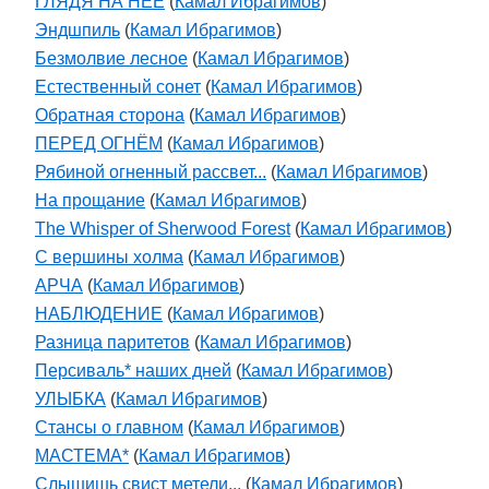
ГЛЯДЯ НА НЕЁ
(
Камал Ибрагимов
)
Эндшпиль
(
Камал Ибрагимов
)
Безмолвие лесное
(
Камал Ибрагимов
)
Естественный сонет
(
Камал Ибрагимов
)
Обратная сторона
(
Камал Ибрагимов
)
ПЕРЕД ОГНЁМ
(
Камал Ибрагимов
)
Рябиной огненный рассвет...
(
Камал Ибрагимов
)
На прощание
(
Камал Ибрагимов
)
The Whisper of Sherwood Forest
(
Камал Ибрагимов
)
С вершины холма
(
Камал Ибрагимов
)
АРЧА
(
Камал Ибрагимов
)
НАБЛЮДЕНИЕ
(
Камал Ибрагимов
)
Разница паритетов
(
Камал Ибрагимов
)
Персиваль* наших дней
(
Камал Ибрагимов
)
УЛЫБКА
(
Камал Ибрагимов
)
Стансы о главном
(
Камал Ибрагимов
)
МАСТЕМА*
(
Камал Ибрагимов
)
Слышишь свист метели...
(
Камал Ибрагимов
)