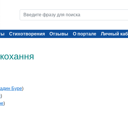
ты
Стихотворения
Отзывы
О портале
Личный каб
 кохання
адин Буре
)
е
)
ре
)