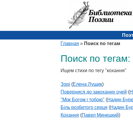
Поэ
Главная
»
Поиск по тегам
Поиск по тегам:
Ищем стихи по тегу "кохання"
Зорі
(
Елена Лущик
)
Повернися до закоханих очей
(
Н
"Між Богом і тобою"
(
Надин Бур
Бiль розбитого серця
(
Надин Бу
Кохання
(
Павел Минецкий
)