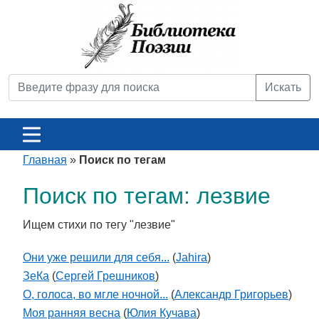
Искать
Главная
»
Поиск по тегам
Поиск по тегам: лезвие
Ищем стихи по тегу "лезвие"
Они уже решили для себя...
(
Jahira
)
ЗеКа
(
Сергей Грешников
)
О, голоса, во мгле ночной...
(
Александр Григорьев
)
Моя ранняя весна
(
Юлия Кучава
)