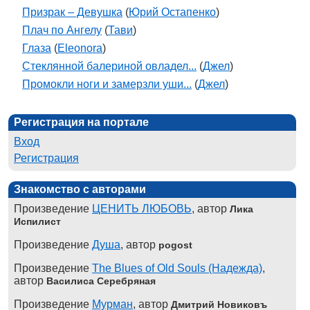
Призрак – Девушка
(
Юрий Остапенко
)
Плач по Ангелу
(
Тави
)
Глаза
(
Eleonora
)
Стеклянной балериной овладел...
(
Джел
)
Промокли ноги и замерзли уши...
(
Джел
)
Регистрация на портале
Вход
Регистрация
Знакомство с авторами
Произведение
ЦЕНИТЬ ЛЮБОВЬ
, автор
Лика
Испилист
Произведение
Душа
, автор
pogost
Произведение
The Blues of Old Souls (Надежда)
,
автор
Василиса Серебряная
Произведение
Мурман
, автор
Дмитрий Новиковъ