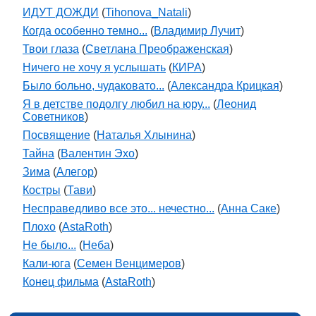
ИДУТ ДОЖДИ
(
Tihonova_Natali
)
Когда особенно темно...
(
Владимир Лучит
)
Твои глаза
(
Светлана Преображенская
)
Ничего не хочу я услышать
(
КИРА
)
Было больно, чудаковато...
(
Александра Крицкая
)
Я в детстве подолгу любил на юру...
(
Леонид
Советников
)
Посвящение
(
Наталья Хлынина
)
Тайна
(
Валентин Эхо
)
Зима
(
Алегор
)
Костры
(
Тави
)
Несправедливо все это... нечестно...
(
Анна Саке
)
Плохо
(
AstaRoth
)
Не было...
(
Неба
)
Кали-юга
(
Семен Венцимеров
)
Конец фильма
(
AstaRoth
)