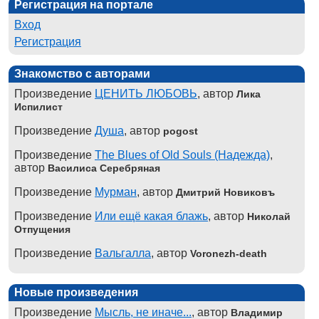
Регистрация на портале
Вход
Регистрация
Знакомство с авторами
Произведение
ЦЕНИТЬ ЛЮБОВЬ
, автор
Лика
Испилист
Произведение
Душа
, автор
pogost
Произведение
The Blues of Old Souls (Надежда)
,
автор
Василиса Серебряная
Произведение
Мурман
, автор
Дмитрий Новиковъ
Произведение
Или ещё какая блажь
, автор
Николай
Отпущения
Произведение
Вальгалла
, автор
Voronezh-death
Новые произведения
Произведение
Мысль, не иначе...
, автор
Владимир