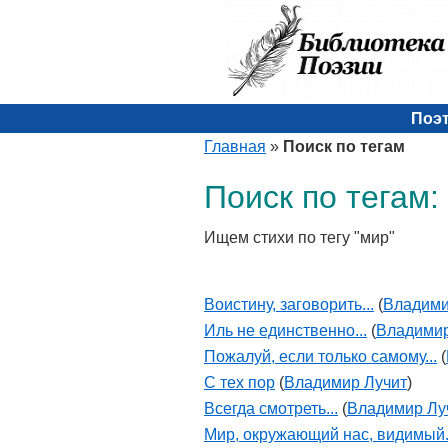
Поэ
Главная
»
Поиск по тегам
Поиск по тегам:
Ищем стихи по тегу "мир"
Воистину, заговорить...
(
Владими
Иль не единственно...
(
Владимир
Пожалуй, если только самому...
(
С тех пор
(
Владимир Лучит
)
Всегда смотреть...
(
Владимир Лу
Мир, окружающий нас, видимый.