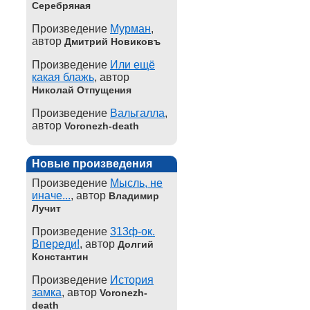
Серебряная
Произведение
Мурман
,
автор
Дмитрий Новиковъ
Произведение
Или ещё
какая блажь
, автор
Николай Отпущения
Произведение
Вальгалла
,
автор
Voronezh-death
Новые произведения
Произведение
Мысль, не
иначе...
, автор
Владимир
Лучит
Произведение
313ф-ок.
Впереди!
, автор
Долгий
Константин
Произведение
История
замка
, автор
Voronezh-
death