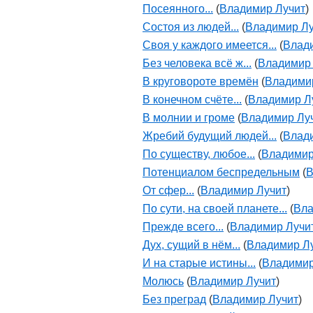
Посеянного...
(
Владимир Лучит
)
Состоя из людей...
(
Владимир Лу
Своя у каждого имеется...
(
Влад
Без человека всё ж...
(
Владимир
В круговороте времён
(
Владими
В конечном счёте...
(
Владимир Л
В молнии и громе
(
Владимир Лу
Жребий будущий людей...
(
Влад
По существу, любое...
(
Владимир
Потенциалом беспредельным
(
В
От сфер...
(
Владимир Лучит
)
По сути, на своей планете...
(
Вла
Прежде всего...
(
Владимир Лучи
Дух, сущий в нём...
(
Владимир Л
И на старые истины...
(
Владимир
Молюсь
(
Владимир Лучит
)
Без преград
(
Владимир Лучит
)