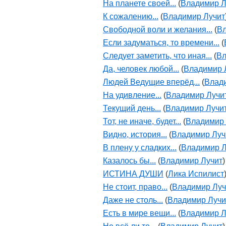
На планете своей...
(
Владимир Л
К сожалению...
(
Владимир Лучит
Свободной воли и желания...
(
Вл
Если задуматься, то времени...
(
Следует заметить, что иная...
(
Вл
Да, человек любой...
(
Владимир 
Людей Ведущие вперёд...
(
Влад
На удивление...
(
Владимир Лучи
Текущий день...
(
Владимир Лучи
Тот, не иначе, будет...
(
Владимир 
Видно, история...
(
Владимир Луч
В плену у сладких...
(
Владимир Л
Казалось бы...
(
Владимир Лучит
)
ИСТИНА ДУШИ
(
Лика Испилист
Не стоит, право...
(
Владимир Луч
Даже не столь...
(
Владимир Лучи
Есть в мире вещи...
(
Владимир Л