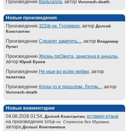
Произведение
Вальгалла
, автор
Voronezh-death
Новые произведения
Произведение
322ф-ок. Гулливер
, автор
Долгий
Константин
Произведение
Следует заметить...
, автор
Владимир
Лучит
Произведение
Жизнь прОжита, занесена в анналы
,
автор
Юрий Буков
Произведение
Не ищи во всём любви
, автор
палатова
Произведение
Когда-то в прошлом. Летом...
, автор
Voronezh-death
Новые комментарии
04.08.2026 01:54,
,
оставил отзыв
Долгий Константин
на произведение
,
505ф-ок. Стрекоза без Муравья
автора
Долгий Константин