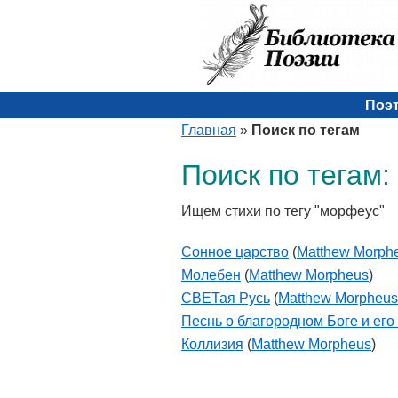
Поэ
Главная
»
Поиск по тегам
Поиск по тегам
Ищем стихи по тегу "морфеус"
Сонное царство
(
Matthew Morph
Молебен
(
Matthew Morpheus
)
СВЕТая Русь
(
Matthew Morpheus
Песнь о благородном Боге и его
Коллизия
(
Matthew Morpheus
)