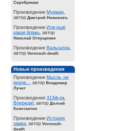
Серебряная
Произведение
Мурман
,
автор
Дмитрий Новиковъ
Произведение
Или ещё
какая блажь
, автор
Николай Отпущения
Произведение
Вальгалла
,
автор
Voronezh-death
Новые произведения
Произведение
Мысль, не
иначе...
, автор
Владимир
Лучит
Произведение
313ф-ок.
Впереди!
, автор
Долгий
Константин
Произведение
История
замка
, автор
Voronezh-
death