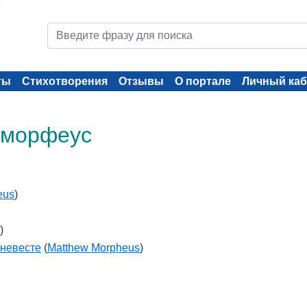
ты
Стихотворения
Отзывы
О портале
Личный каб
: морфеус
eus
)
)
 невесте
(
Matthew Morpheus
)