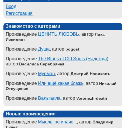
Вход
Регистрация
Знакомство с авторами
Произведение
ЦЕНИТЬ ЛЮБОВЬ
, автор
Лика
Испилист
Произведение
Душа
, автор
pogost
Произведение
The Blues of Old Souls (Надежда)
,
автор
Василиса Серебряная
Произведение
Мурман
, автор
Дмитрий Новиковъ
Произведение
Или ещё какая блажь
, автор
Николай
Отпущения
Произведение
Вальгалла
, автор
Voronezh-death
Новые произведения
Произведение
Мысль, не иначе...
, автор
Владимир
Лучит