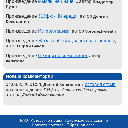
Произведение
Мысль, не иначе...
, автор
Владимир
Лучит
Произведение
313ф-ок. Впереди!
, автор
Долгий
Константин
Произведение
История замка
, автор
Voronezh-death
Произведение
Жизнь прОжита, занесена в анналы
,
автор
Юрий Буков
Произведение
Не ищи во всём любви
, автор
палатова
Новые комментарии
04.08.2026 01:54,
,
оставил отзыв
Долгий Константин
на произведение
,
505ф-ок. Стрекоза без Муравья
автора
Долгий Константин
FAQ
Авторские права
Авторское соглашение
Новости портала
Обратная связь