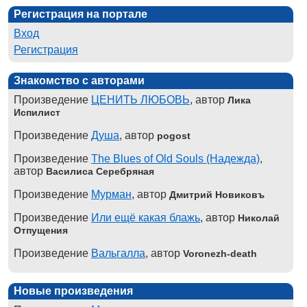
Регистрация на портале
Вход
Регистрация
Знакомство с авторами
Произведение
ЦЕНИТЬ ЛЮБОВЬ
, автор
Лика
Испилист
Произведение
Душа
, автор
pogost
Произведение
The Blues of Old Souls (Надежда)
,
автор
Василиса Серебряная
Произведение
Мурман
, автор
Дмитрий Новиковъ
Произведение
Или ещё какая блажь
, автор
Николай
Отпущения
Произведение
Вальгалла
, автор
Voronezh-death
Новые произведения