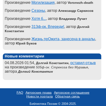
Произведение
Могилизация
, автор
Voronezh-death
Произведение
Сезоны
, автор
Александр Саркисов
Произведение
Хотя б...
, автор
Владимир Лучит
Произведение
313ф-ок. Впереди!
, автор
Долгий
Константин
Произведение
Жизнь прОжита, занесена в анналы
,
автор
Юрий Буков
Новые комментарии
04.08.2026 01:54,
,
оставил отзыв
Долгий Константин
на произведение
,
505ф-ок. Стрекоза без Муравья
автора
Долгий Константин
FAQ
Авторские права
Авторское соглашение
Новости портала
Обратная связь
Библиотека Поэзии © 2004-2025.