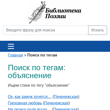
Искать
Главная
»
Поиск по тегам
Поиск по тегам:
объяснение
Ищем стихи по тегу "объяснение"
Ох, как замуж хочется…
(
Печенежская
)
Греховная любовь
(
Печенежская
)
Не твоего поля ягода…
(
Печенежская
)