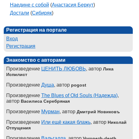
Наедине с собой
(
Анастасия Беркут
)
Достали
(
Cибиряк
)
Регистрация на портале
Вход
Регистрация
Знакомство с авторами
Произведение
ЦЕНИТЬ ЛЮБОВЬ
, автор
Лика
Испилист
Произведение
Душа
, автор
pogost
Произведение
The Blues of Old Souls (Надежда)
,
автор
Василиса Серебряная
Произведение
Мурман
, автор
Дмитрий Новиковъ
Произведение
Или ещё какая блажь
, автор
Николай
Отпущения
Произведение
Вальгалла
, автор
Voronezh-death