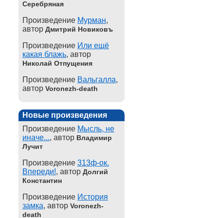
Серебряная
Произведение
Мурман
,
автор
Дмитрий Новиковъ
Произведение
Или ещё
какая блажь
, автор
Николай Отпущения
Произведение
Вальгалла
,
автор
Voronezh-death
Новые произведения
Произведение
Мысль, не
иначе...
, автор
Владимир
Лучит
Произведение
313ф-ок.
Впереди!
, автор
Долгий
Константин
Произведение
История
замка
, автор
Voronezh-
death