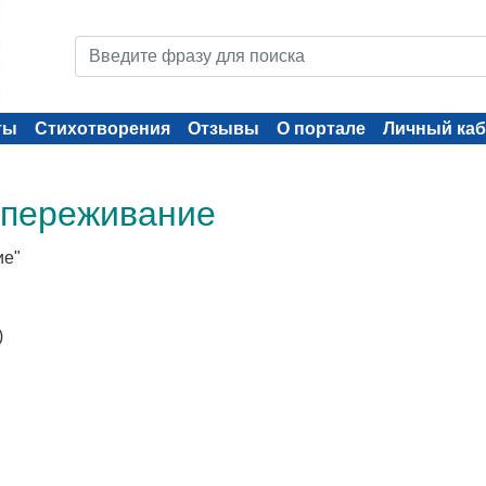
ты
Стихотворения
Отзывы
О портале
Личный каб
: переживание
ие"
)