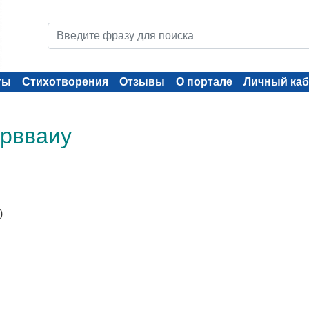
ты
Стихотворения
Отзывы
О портале
Личный каб
 рвваиу
)