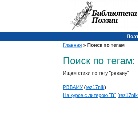
Поэ
Главная
»
Поиск по тегам
Поиск по тегам:
Ищем стихи по тегу "рвваиу"
РВВАИУ
(
rez17nik
)
На курсе с литерою "В"
(
rez17nik