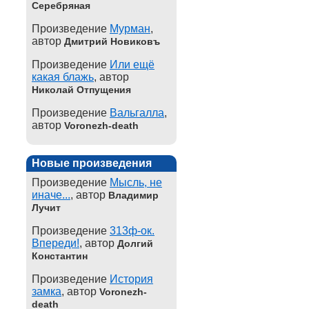
Серебряная
Произведение
Мурман
,
автор
Дмитрий Новиковъ
Произведение
Или ещё
какая блажь
, автор
Николай Отпущения
Произведение
Вальгалла
,
автор
Voronezh-death
Новые произведения
Произведение
Мысль, не
иначе...
, автор
Владимир
Лучит
Произведение
313ф-ок.
Впереди!
, автор
Долгий
Константин
Произведение
История
замка
, автор
Voronezh-
death