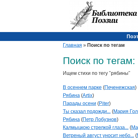
Поэ
Главная
»
Поиск по тегам
Поиск по тегам:
Ищем стихи по тегу "рябины"
В осеннем парке
(
Печенежская
)
Рябина
(
Artix
)
Парады осени
(
Piter
)
Ты сказал подожди...
(
Мария Го
Рябина
(
Петр Лобузнов
)
Калмыцкою стрелкой глаза...
(
Ма
Ветреный август уносит небо...
(