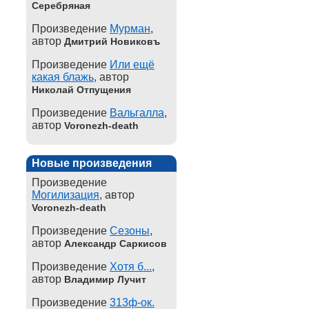
Серебряная
Произведение
Мурман
,
автор
Дмитрий Новиковъ
Произведение
Или ещё
какая блажь
, автор
Николай Отпущения
Произведение
Вальгалла
,
автор
Voronezh-death
Новые произведения
Произведение
Могилизация
, автор
Voronezh-death
Произведение
Сезоны
,
автор
Александр Саркисов
Произведение
Хотя б...
,
автор
Владимир Лучит
Произведение
313ф-ок.