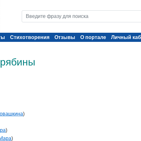
ты
Стихотворения
Отзывы
О портале
Личный каб
 рябины
ловашкина
)
ра
)
Мара
)