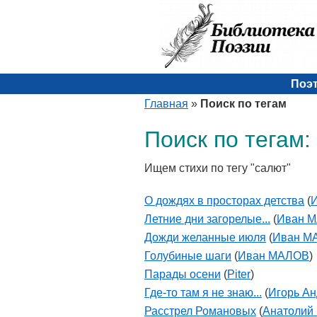
Поэ
Главная
»
Поиск по тегам
Поиск по тегам:
Ищем стихи по тегу "салют"
О дождях в просторах детства
(
Летние дни загорелые...
(
Иван 
Дожди желанные июля
(
Иван М
Голубиные шаги
(
Иван МАЛОВ
)
Парады осени
(
Piter
)
Где-то там я не знаю...
(
Игорь А
Расстрел Романовых
(
Анатолий