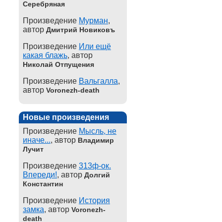
Серебряная
Произведение
Мурман
,
автор
Дмитрий Новиковъ
Произведение
Или ещё
какая блажь
, автор
Николай Отпущения
Произведение
Вальгалла
,
автор
Voronezh-death
Новые произведения
Произведение
Мысль, не
иначе...
, автор
Владимир
Лучит
Произведение
313ф-ок.
Впереди!
, автор
Долгий
Константин
Произведение
История
замка
, автор
Voronezh-
death