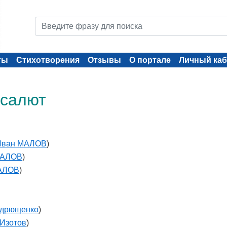
ты
Стихотворения
Отзывы
О портале
Личный каб
 салют
Иван МАЛОВ
)
МАЛОВ
)
АЛОВ
)
ндрющенко
)
 Изотов
)