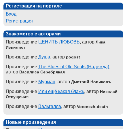
Регистрация на портале
Вход
Регистрация
Знакомство с авторами
Произведение
ЦЕНИТЬ ЛЮБОВЬ
, автор
Лика
Испилист
Произведение
Душа
, автор
pogost
Произведение
The Blues of Old Souls (Надежда)
,
автор
Василиса Серебряная
Произведение
Мурман
, автор
Дмитрий Новиковъ
Произведение
Или ещё какая блажь
, автор
Николай
Отпущения
Произведение
Вальгалла
, автор
Voronezh-death
Новые произведения