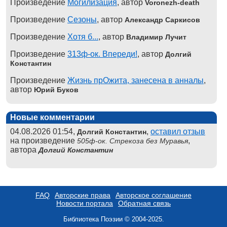
Произведение
Могилизация
, автор
Voronezh-death
Произведение
Сезоны
, автор
Александр Саркисов
Произведение
Хотя б...
, автор
Владимир Лучит
Произведение
313ф-ок. Впереди!
, автор
Долгий
Константин
Произведение
Жизнь прОжита, занесена в анналы
,
автор
Юрий Буков
Новые комментарии
04.08.2026 01:54,
,
оставил отзыв
Долгий Константин
на произведение
,
505ф-ок. Стрекоза без Муравья
автора
Долгий Константин
FAQ
Авторские права
Авторское соглашение
Новости портала
Обратная связь
Библиотека Поэзии © 2004-2025.