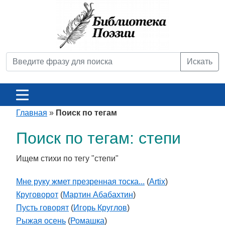
Искать
Главная
»
Поиск по тегам
Поиск по тегам: степи
Ищем стихи по тегу "степи"
Мне руку жмет презренная тоска...
(
Artix
)
Круговорот
(
Мартин Абабахтин
)
Пусть говорят
(
Игорь Круглов
)
Рыжая осень
(
Ромашка
)