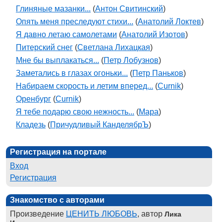
Глиняные мазанки...
(
Антон Свитинский
)
Опять меня преследуют стихи...
(
Анатолий Локтев
)
Я давно летаю самолетами
(
Анатолий Изотов
)
Питерский снег
(
Светлана Лихацкая
)
Мне бы выплакаться...
(
Петр Лобузнов
)
Заметались в глазах огоньки...
(
Петр Паньков
)
Набираем скорость и летим вперед...
(
Curnik
)
Оренбург
(
Curnik
)
Я тебе подарю свою нежность...
(
Мара
)
Кладезь
(
Причудливый КанделябрЪ
)
Регистрация на портале
Вход
Регистрация
Знакомство с авторами
Произведение
ЦЕНИТЬ ЛЮБОВЬ
, автор
Лика