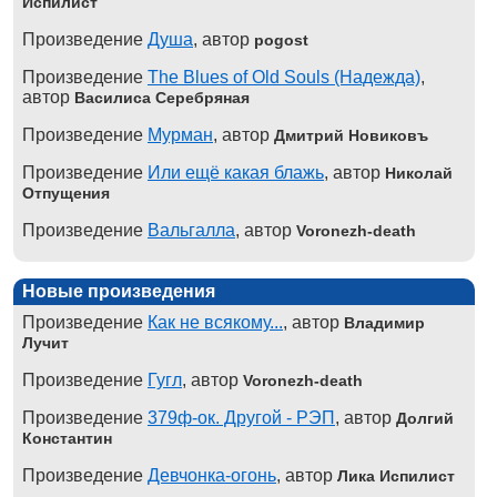
Испилист
Произведение
Душа
, автор
pogost
Произведение
The Blues of Old Souls (Надежда)
,
автор
Василиса Серебряная
Произведение
Мурман
, автор
Дмитрий Новиковъ
Произведение
Или ещё какая блажь
, автор
Николай
Отпущения
Произведение
Вальгалла
, автор
Voronezh-death
Новые произведения
Произведение
Как не всякому...
, автор
Владимир
Лучит
Произведение
Гугл
, автор
Voronezh-death
Произведение
379ф-ок. Другой - РЭП
, автор
Долгий
Константин
Произведение
Девчонка-огонь
, автор
Лика Испилист