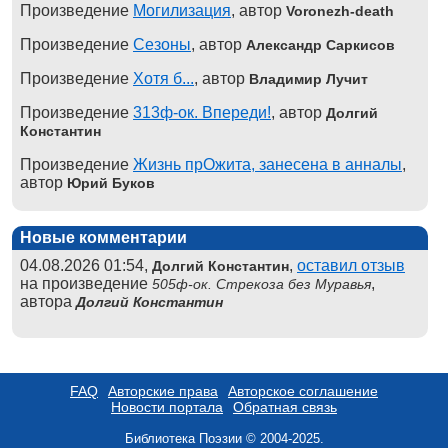
Произведение
Могилизация
, автор
Voronezh-death
Произведение
Сезоны
, автор
Александр Саркисов
Произведение
Хотя б...
, автор
Владимир Лучит
Произведение
313ф-ок. Впереди!
, автор
Долгий
Константин
Произведение
Жизнь прОжита, занесена в анналы
,
автор
Юрий Буков
Новые комментарии
04.08.2026 01:54,
,
оставил отзыв
Долгий Константин
на произведение
,
505ф-ок. Стрекоза без Муравья
автора
Долгий Константин
FAQ
Авторские права
Авторское соглашение
Новости портала
Обратная связь
Библиотека Поэзии © 2004-2025.