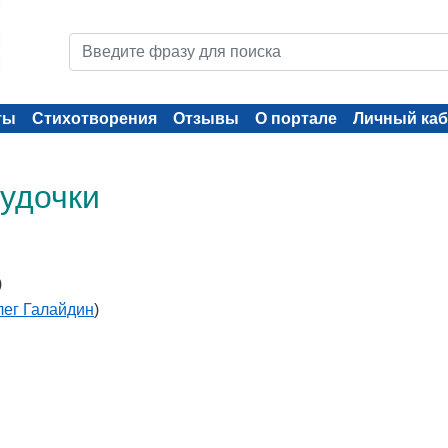
ты
Стихотворения
Отзывы
О портале
Личный каб
 удочки
)
лег Галайдин
)