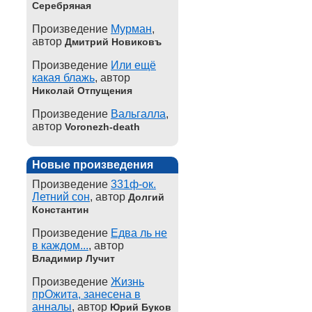
Серебряная
Произведение
Мурман
,
автор
Дмитрий Новиковъ
Произведение
Или ещё
какая блажь
, автор
Николай Отпущения
Произведение
Вальгалла
,
автор
Voronezh-death
Новые произведения
Произведение
331ф-ок.
Летний сон
, автор
Долгий
Константин
Произведение
Едва ль не
в каждом...
, автор
Владимир Лучит
Произведение
Жизнь
прОжита, занесена в
анналы
, автор
Юрий Буков