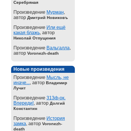
Серебряная
Произведение
Мурман
,
автор
Дмитрий Новиковъ
Произведение
Или ещё
какая блажь
, автор
Николай Отпущения
Произведение
Вальгалла
,
автор
Voronezh-death
Новые произведения
Произведение
Мысль, не
иначе...
, автор
Владимир
Лучит
Произведение
313ф-ок.
Впереди!
, автор
Долгий
Константин
Произведение
История
замка
, автор
Voronezh-
death