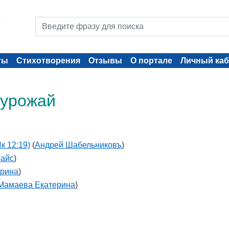
ты
Стихотворения
Отзывы
О портале
Личный каб
 урожай
к 12:19)
(
Андрей Шабельниковъ
)
айс
)
ерина
)
Мамаева Екатерина
)