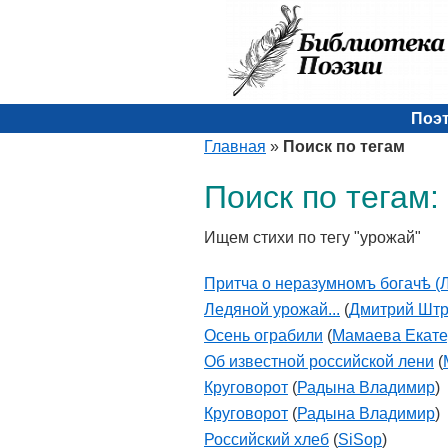
Поэ
Главная
»
Поиск по тегам
Поиск по тегам:
Ищем стихи по тегу "урожай"
Притча о неразумномъ богачѣ (Л
Ледяной урожай...
(
Дмитрий Штр
Осень ограбили
(
Мамаева Екат
Об известной российской лени
(
Круговорот
(
Радына Владимир
)
Круговорот
(
Радына Владимир
)
Российский хлеб
(
SiSop
)