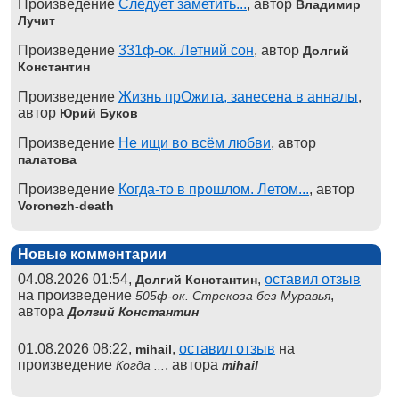
Произведение
Следует заметить...
, автор
Владимир
Лучит
Произведение
331ф-ок. Летний сон
, автор
Долгий
Константин
Произведение
Жизнь прОжита, занесена в анналы
,
автор
Юрий Буков
Произведение
Не ищи во всём любви
, автор
палатова
Произведение
Когда-то в прошлом. Летом...
, автор
Voronezh-death
Новые комментарии
04.08.2026 01:54,
,
оставил отзыв
Долгий Константин
на произведение
,
505ф-ок. Стрекоза без Муравья
автора
Долгий Константин
01.08.2026 08:22,
,
оставил отзыв
на
mihail
произведение
, автора
Когда ...
mihail