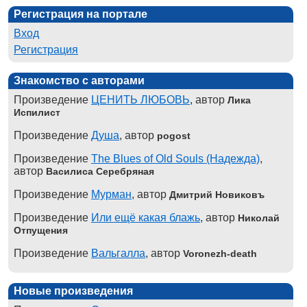
Регистрация на портале
Вход
Регистрация
Знакомство с авторами
Произведение
ЦЕНИТЬ ЛЮБОВЬ
, автор
Лика
Испилист
Произведение
Душа
, автор
pogost
Произведение
The Blues of Old Souls (Надежда)
,
автор
Василиса Серебряная
Произведение
Мурман
, автор
Дмитрий Новиковъ
Произведение
Или ещё какая блажь
, автор
Николай
Отпущения
Произведение
Вальгалла
, автор
Voronezh-death
Новые произведения