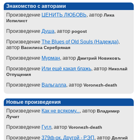
Знакомство с авторами
Произведение
ЦЕНИТЬ ЛЮБОВЬ
, автор
Лика
Испилист
Произведение
Душа
, автор
pogost
Произведение
The Blues of Old Souls (Надежда)
,
автор
Василиса Серебряная
Произведение
Мурман
, автор
Дмитрий Новиковъ
Произведение
Или ещё какая блажь
, автор
Николай
Отпущения
Произведение
Вальгалла
, автор
Voronezh-death
Новые произведения
Произведение
Как не всякому...
, автор
Владимир
Лучит
Произведение
Гугл
, автор
Voronezh-death
Произведение
379ф-ок. Другой - РЭП
, автор
Долгий